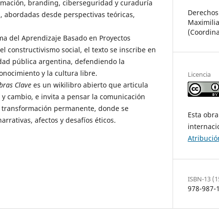
ormación, branding, ciberseguridad y curaduría
Derechos
s, abordadas desde perspectivas teóricas,
Maximilia
(Coordin
ma del Aprendizaje Basado en Proyectos
l constructivismo social, el texto se inscribe en
idad pública argentina, defendiendo la
onocimiento y la cultura libre.
Licencia
bras Clave
es un wikilibro abierto que articula
ón y cambio, e invita a pensar la comunicación
 transformación permanente, donde se
Esta obra
arrativas, afectos y desafíos éticos.
internac
Atribució
ISBN-13 (1
978-987-