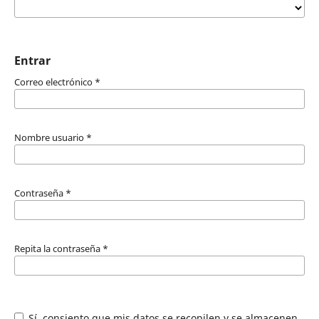
Entrar
Correo electrónico
*
Nombre usuario
*
Contraseña
*
Repita la contraseña
*
Sí, consiento que mis datos se recopilen y se almacenen